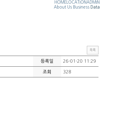
HOME
LOCATION
ADMIN
About Us
Business
Data
목록
26-01-20 11:29
등록일
328
조회